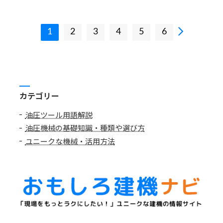
現
1
2
3
4
5
6
在
の
ペ
ー
ジ
カテゴリー
油圧ツール用語解説
油圧機械の基礎知識・種類や選び方
ユニークな機械・活用方法