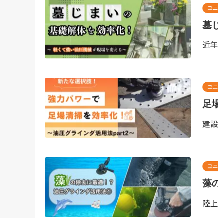
ユニ
墓
近年
ユニ
足
建設
ユニ
藻
陸上