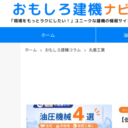
ホーム
油
ホーム
おもしろ建機コラム
丸善工業
ユニ
【