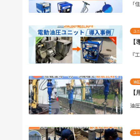
「住
ユニ
【
『工
油圧
【
油圧
ユニ