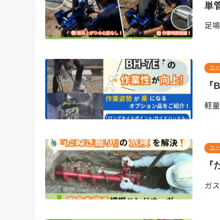
単
足場
ユニ
『
軽量
ユニ
『
ガス