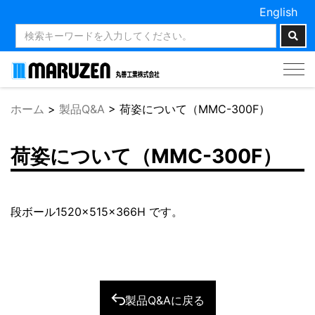
English
Tog
nav
ホーム
>
製品Q&A
>
荷姿について（MMC-300F）
荷姿について（MMC-300F）
段ボール1520×515×366H です。
製品Q&Aに戻る